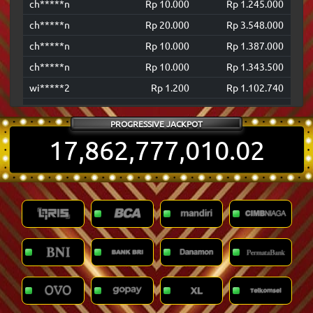
ch*****n
Rp 10.000
Rp 1.245.000
ch*****n
Rp 20.000
Rp 3.548.000
ch*****n
Rp 10.000
Rp 1.387.000
ch*****n
Rp 10.000
Rp 1.343.500
wi*****2
Rp 1.200
Rp 1.102.740
ok*****2
Rp 600
Rp 3.007.500
PROGRESSIVE JACKPOT
ti*****3
Rp 600
Rp 2.616.600
17,862,777,010.02
zp*****x
Rp 12.000
Rp 1.428.000
th*****r
Rp 4.000
Rp 1.042.400
su*****1
Rp 6.250
Rp 2.108.250